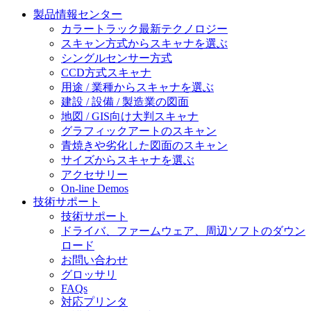
製品情報センター
カラートラック最新テクノロジー
スキャン方式からスキャナを選ぶ
シングルセンサー方式
CCD方式スキャナ
用途 / 業種からスキャナを選ぶ
建設 / 設備 / 製造業の図面
地図 / GIS向け大判スキャナ
グラフィックアートのスキャン
青焼きや劣化した図面のスキャン
サイズからスキャナを選ぶ
アクセサリー
On-line Demos
技術サポート
技術サポート
ドライバ、ファームウェア、周辺ソフトのダウン
ロード
お問い合わせ
グロッサリ
FAQs
対応プリンタ